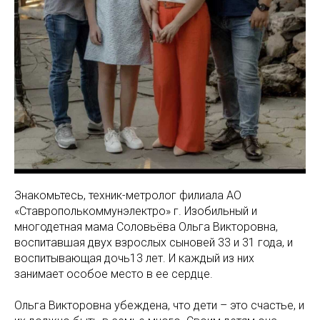
Знакомьтесь, техник-метролог филиала АО
«Ставрополькоммунэлектро» г. Изобильный и
многодетная мама Соловьёва Ольга Викторовна,
воспитавшая двух взрослых сыновей 33 и 31 года, и
воспитывающая дочь13 лет. И каждый из них
занимает особое место в ее сердце.
Ольга Викторовна убеждена, что дети – это счастье, и