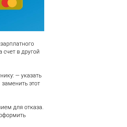
«зарплатного
а счет в другой
тнику: — указать
я заменить этот
нием для отказа.
 оформить