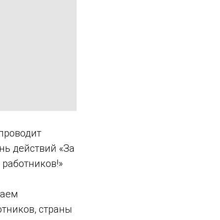
проводит
нь действий «За
 работников!»
паем
тников, страны