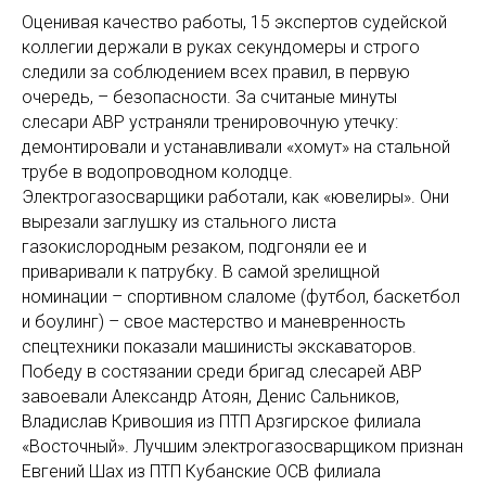
Оценивая качество работы, 15 экспертов судейской
коллегии держали в руках секундомеры и строго
следили за соблюдением всех правил, в первую
очередь, – безопасности. За считаные минуты
слесари АВР устраняли тренировочную утечку:
демонтировали и устанавливали «хомут» на стальной
трубе в водопроводном колодце.
Электрогазосварщики работали, как «ювелиры». Они
вырезали заглушку из стального листа
газокислородным резаком, подгоняли ее и
приваривали к патрубку. В самой зрелищной
номинации – спортивном слаломе (футбол, баскетбол
и боулинг) – свое мастерство и маневренность
спецтехники показали машинисты экскаваторов.
Победу в состязании среди бригад слесарей АВР
завоевали Александр Атоян, Денис Сальников,
Владислав Кривошия из ПТП Арзгирское филиала
«Восточный». Лучшим электрогазосварщиком признан
Евгений Шах из ПТП Кубанские ОСВ филиала